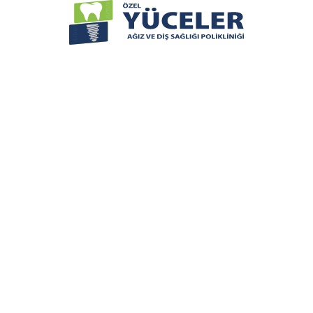
Най-доброто
стоматологичн
ечение в Истанб
н за стоматологично лечение и нашите здравни к
ви се обадят
раничено време! Резервирайте сега за специална 