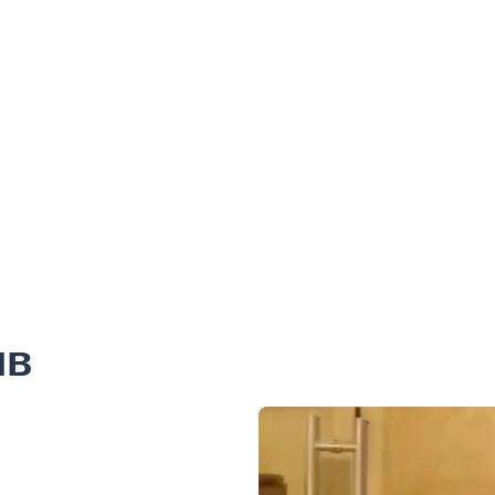
Хотелско настаняване
VIP трансфери
Най-висококачествени
стоматологични лечения
Придружени с преводач
280€
175€
ив
получаване на информация