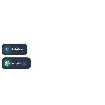
Yüceler Diş
>
Diş Beyazlatma
>
Ev Tipi Diş Beyazlatma
Telefon
Whatsapp
Tedavi Bilgisi