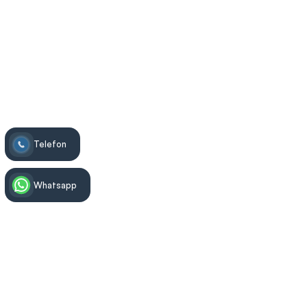
Yüceler Diş
>
Estetik Diş Hekimliği
>
Gülüş Tasarımı
Telefon
Whatsapp
Tedavi Bilgisi