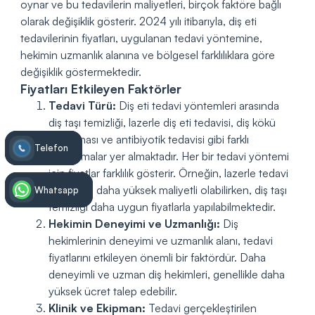
oynar ve bu tedavilerin maliyetleri, birçok faktöre bağlı
olarak değişiklik gösterir. 2024 yılı itibarıyla, diş eti
tedavilerinin fiyatları, uygulanan tedavi yöntemine,
hekimin uzmanlık alanına ve bölgesel farklılıklara göre
değişiklik göstermektedir.
Fiyatları Etkileyen Faktörler
Tedavi Türü:
Diş eti tedavi yöntemleri arasında
diş taşı temizliği, lazerle diş eti tedavisi, diş kökü
planlaması ve antibiyotik tedavisi gibi farklı
Telefon
Telefon
uygulamalar yer almaktadır. Her bir tedavi yöntemi
için fiyatlar farklılık gösterir. Örneğin, lazerle tedavi
genellikle daha yüksek maliyetli olabilirken, diş taşı
Whatsapp
Whatsapp
temizliği daha uygun fiyatlarla yapılabilmektedir.
Hekimin Deneyimi ve Uzmanlığı:
Diş
hekimlerinin deneyimi ve uzmanlık alanı, tedavi
fiyatlarını etkileyen önemli bir faktördür. Daha
deneyimli ve uzman diş hekimleri, genellikle daha
yüksek ücret talep edebilir.
Klinik ve Ekipman:
Tedavi gerçekleştirilen