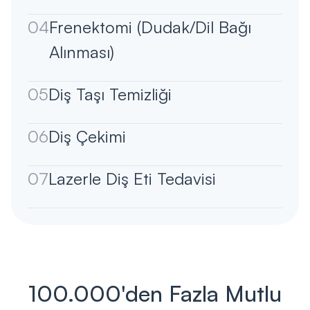
04
Frenektomi (Dudak/Dil Bağı
Alınması)
05
Diş Taşı Temizliği
06
Diş Çekimi
07
Lazerle Diş Eti Tedavisi
100.000'den Fazla Mutlu