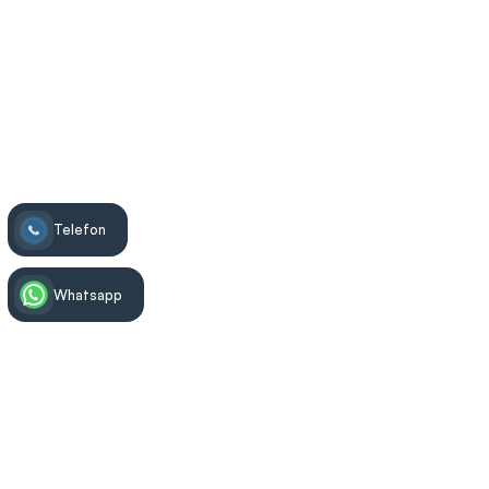
Yüceler Diş
>
Ortodonti
>
Diş Teli Tedavisi
Telefon
Whatsapp
Tedavi Bilgisi