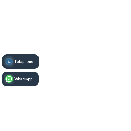
Yüceler Diş
>
Ağız ve Çene Cerrahisi
>
Çene Cerrahisi Operasyonları
Telephone
Whatsapp
Tedavi Bilgisi