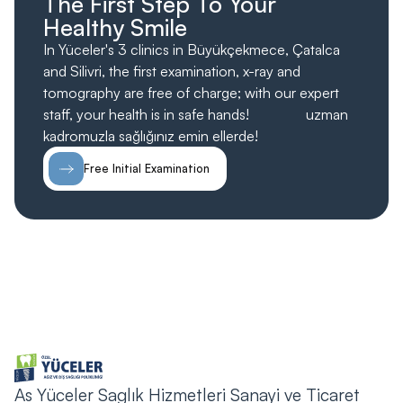
The First Step To Your
Healthy Smile
In Yüceler's 3 clinics in Büyükçekmece, Çatalca
and Silivri, the first examination, x-ray and
tomography are free of charge; with our expert
staff, your health is in safe hands!
ücretsiz;
uzman
kadromuzla sağlığınız emin ellerde!
Free Initial Examination
As Yüceler Saglık Hizmetleri Sanayi ve Ticaret