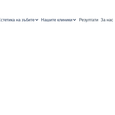
стетика на зъбите
Нашите клиники
Резултати
За нас