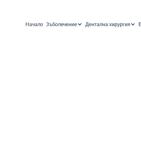
Начало
Зъболечение
Дентална хирургия
Е