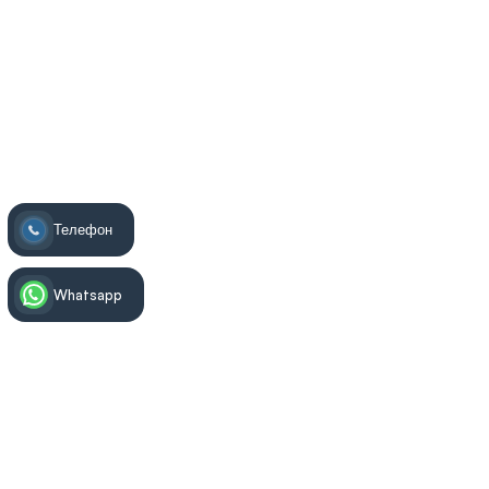
Yuceler Dental Истанбул Турция
>
Ендодонтия (лечение на коренови
канали)
>
Лечение на кореновия канал
Телефон
Whatsapp
Информация за лечението