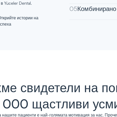
 Yüceler Dental.
05
Комбинирано 
Открийте истории на
успеха
ме свидетели на по
 000 щастливи усм
 нашите пациенти е най-голямата мотивация за нас. Проче