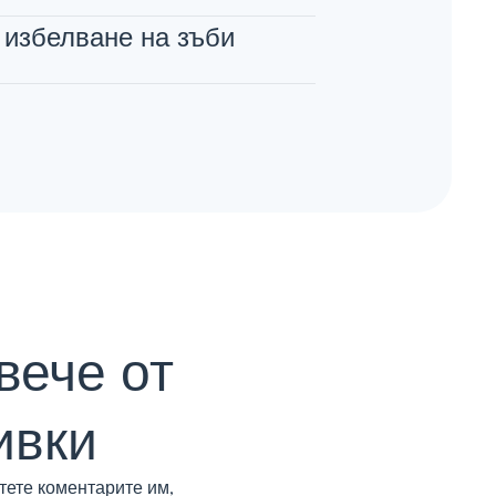
избелване на зъби
вече от
ивки
тете коментарите им,