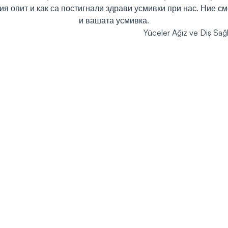
ния опит и как са постигнали здрави усмивки при нас. Ние см
и вашата усмивка.