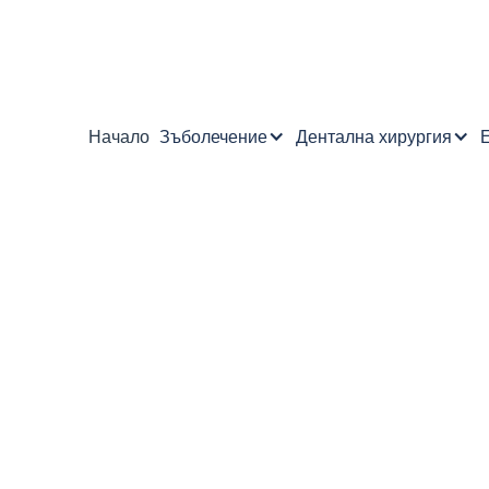
Начало
Зъболечение
Дентална хирургия
Е