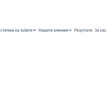
стетика на зъбите
Нашите клиники
Резултати
За нас