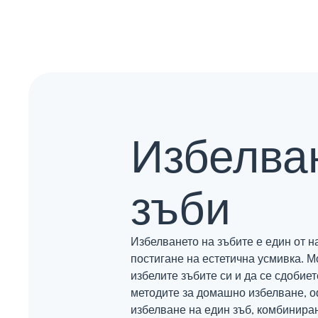
Избелва
зъби
Избелването на зъбите е един от н
постигане на естетична усмивка. 
избелите зъбите си и да се сдобиет
методите за домашно избелване, о
избелване на един зъб, комбинира