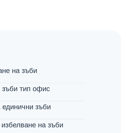
не на зъби
 зъби тип офис
 единични зъби
 избелване на зъби