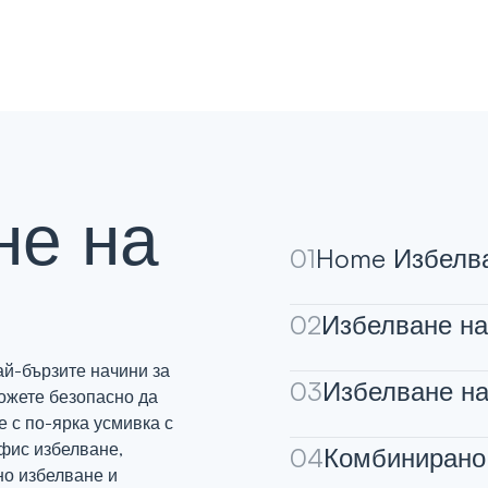
не на
01
Home Избелва
02
Избелване на
ай-бързите начини за
03
Избелване на
Можете безопасно да
е с по-ярка усмивка с
фис избелване,
04
Комбинирано
но избелване и