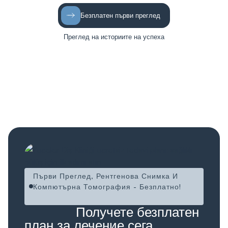
Безплатен първи преглед
Преглед на историите на успеха
Първи Преглед, Рентгенова Снимка И
Компютърна Томография - Безплатно!
Ücretsiz!
Ücretsiz
Получете безплатен
план за лечение сега,