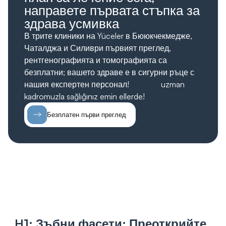
направете първата стъпка за
здрава усмивка
В трите клиники на Yüceler в Бююкчекмедже,
Чаталджа и Силиври първият преглед,
рентгенографията и томографията са
безплатни; вашето здраве е в сигурни ръце с
нашия експертен персонал!
ücretsiz;
uzman
kadromuzla sağlığınız emin ellerde!
Безплатен първи преглед
H1: Зъбни фасети:
Преоткрийте