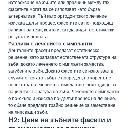
изтласкване на зъбите или празнини между тях
фасетите могат да се използват като бърза
алтернатива. Тъй като ортодонтското лечение
изисква дълъг процес, фасетите са по-подходящ
вариант за тези, които искат да видят естетически
резултати веднага.
Разлики с лечението с импланти
Денталните фасети предлагат естетическо
решение, като запазват естествената структура на
зъба, докато лечението с импланти замества
загубените зъби. Докато фасетите се използват в
случаите, когато зъбът е повреден, но коренът е
непокътнат, лечението с импланти е подходящо за
пациенти със загуба на зъби. Лечението с импланти
е по-скъпо и изисква по-дълъг процес на лечение;
то обаче предлага трайно решение за заместване
на липсващи зъби.
H2: Цени на зъбните фасети и