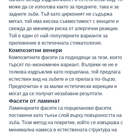
може да се използва както за предните, така и за
задните зъби. Тъй като цирконият не съдържа
метал, той има висока съвместимост с венците и
свежда до минимум риска от алергични реакции.
Той е един от най-популярните варианти за
приложение в естетичната стоматология.
Композитни венери
Композитните фасети са подходящи за тези, които
търсят по-икономичен вариант. Въпреки че не е
толкова издръжлив като порцелана, той предлага
естествен вид на зъбите и се прилага по-бързо.
Предпочитан е за малки естетически корекции и
могат да се получат незабавни резултати.
Фасети от ламинат
Ламинарните фасети са порцеланови фасети,
поставени като тънък слой върху повърхността на
зъба. Този метод на покритие, който се извършва с
минимална намеса в естествената структура на