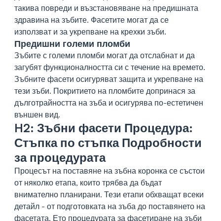
такива повреди и възстановяване на предишната
здравина на зъбите. Фасетите могат да се
използват и за укрепване на крехки зъби.
Предишни големи пломби
Зъбите с големи пломби могат да отслабнат и да
загубят функционалността си с течение на времето.
Зъбните фасети осигуряват защита и укрепване на
тези зъби. Покритието на пломбите допринася за
дълготрайността на зъба и осигурява по-естетичен
външен вид.
H2: Зъбни фасети Процедура:
Стъпка по стъпка Подробности
за процедурата
Процесът на поставяне на зъбна коронка се състои
от няколко етапа, които трябва да бъдат
внимателно планирани. Тези етапи обхващат всеки
детайл - от подготовката на зъба до поставянето на
фасетата. Ето процедурата за фасетиране на зъби