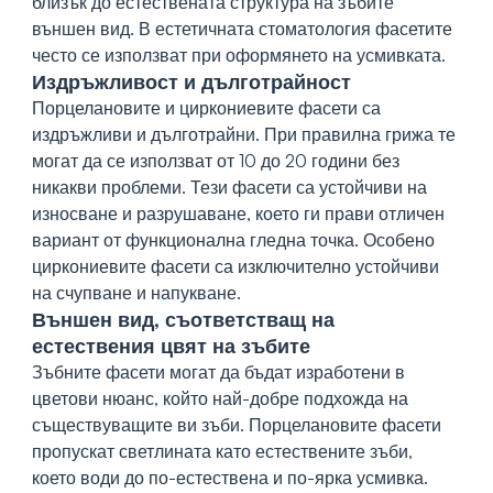
близък до естествената структура на зъбите
външен вид. В естетичната стоматология фасетите
често се използват при оформянето на усмивката.
Издръжливост и дълготрайност
Порцелановите и циркониевите фасети са
издръжливи и дълготрайни. При правилна грижа те
могат да се използват от 10 до 20 години без
никакви проблеми. Тези фасети са устойчиви на
износване и разрушаване, което ги прави отличен
вариант от функционална гледна точка. Особено
циркониевите фасети са изключително устойчиви
на счупване и напукване.
Външен вид, съответстващ на
естествения цвят на зъбите
Зъбните фасети могат да бъдат изработени в
цветови нюанс, който най-добре подхожда на
съществуващите ви зъби. Порцелановите фасети
пропускат светлината като естествените зъби,
което води до по-естествена и по-ярка усмивка.