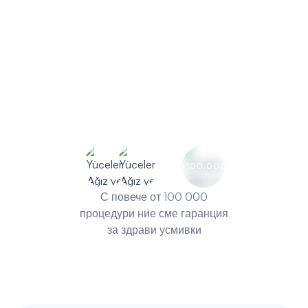
Безплатен първи
Открийте стоматологични
преглед
процедури
+100.000
С повече от 100 000
процедури ние сме гаранция
за здрави усмивки