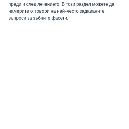
преди и след лечението. В този раздел можете да
намерите отговори на най-често задаваните
въпроси за зъбните фасети.
Каква е средната
продължителност на живота на
зъбните фасети?
Фасетите могат да се използват в продължение
на много години при правилна грижа и редовни
стоматологични прегледи. Порцелановите и
циркониевите фасети могат да издържат средно
10-15 години, докато животът на композитните
фасети, които са по-малко издръжливи, може да
варира между 5-10 години. Животът на зъбните