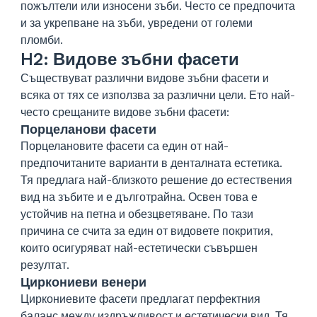
пожълтели или износени зъби. Често се предпочита
и за укрепване на зъби, увредени от големи
пломби.
H2: Видове зъбни фасети
Съществуват различни видове зъбни фасети и
всяка от тях се използва за различни цели. Ето най-
често срещаните видове зъбни фасети:
Порцеланови фасети
Порцелановите фасети са един от най-
предпочитаните варианти в денталната естетика.
Тя предлага най-близкото решение до естествения
вид на зъбите и е дълготрайна. Освен това е
устойчив на петна и обезцветяване. По тази
причина се счита за един от видовете покрития,
които осигуряват най-естетически съвършен
резултат.
Циркониеви венери
Циркониевите фасети предлагат перфектния
баланс между издръжливост и естетически вид. Тя