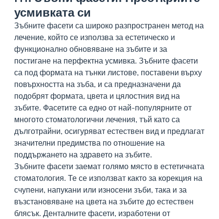
усмивката си
Зъбните фасети са широко разпространен метод на
лечение, който се използва за естетическо и
функционално обновяване на зъбите и за
постигане на перфектна усмивка. Зъбните фасети
са под формата на тънки листове, поставени върху
повърхността на зъба, и са предназначени да
подобрят формата, цвета и цялостния вид на
зъбите. Фасетите са едно от най-популярните от
многото стоматологични лечения, тъй като са
дълготрайни, осигуряват естествен вид и предлагат
значителни предимства по отношение на
поддържането на здравето на зъбите.
Зъбните фасети заемат голямо място в естетичната
стоматология. Те се използват както за корекция на
счупени, напукани или износени зъби, така и за
възстановяване на цвета на зъбите до естествен
блясък. Денталните фасети, изработени от