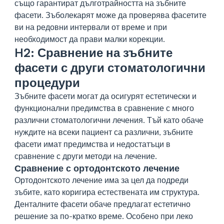
също гарантират дълготрайността на зъбните
фасети. Зъболекарят може да проверява фасетите
ви на редовни интервали от време и при
необходимост да прави малки корекции.
H2: Сравнение на зъбните
фасети с други стоматологични
процедури
Зъбните фасети могат да осигурят естетически и
функционални предимства в сравнение с много
различни стоматологични лечения. Тъй като обаче
нуждите на всеки пациент са различни, зъбните
фасети имат предимства и недостатъци в
сравнение с други методи на лечение.
Сравнение с ортодонтското лечение
Ортодонтското лечение има за цел да подреди
зъбите, като коригира естествената им структура.
Денталните фасети обаче предлагат естетично
решение за по-кратко време. Особено при леко