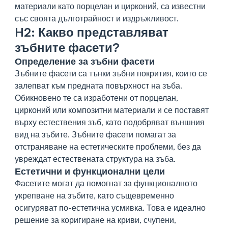
материали като порцелан и цирконий, са известни
със своята дълготрайност и издръжливост.
H2: Какво представляват
зъбните фасети?
Определение за зъбни фасети
Зъбните фасети са тънки зъбни покрития, които се
залепват към предната повърхност на зъба.
Обикновено те са изработени от порцелан,
цирконий или композитни материали и се поставят
върху естествения зъб, като подобряват външния
вид на зъбите. Зъбните фасети помагат за
отстраняване на естетическите проблеми, без да
увреждат естествената структура на зъба.
Естетични и функционални цели
Фасетите могат да помогнат за функционалното
укрепване на зъбите, като същевременно
осигуряват по-естетична усмивка. Това е идеално
решение за коригиране на криви, счупени,