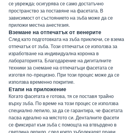
се уврежда; осигурява се само достатъчно
пространство за поставяне на фасетата. В
зависимост от състоянието на зъба може да се
приложи местна анестезия.
Вземане на отпечатък от венерите
След като подготовката на зъба приключи, се взема
отпечатък от зъба. Този отпечатък се използва за
изработване на индивидуална коронка в
лабораторията. Благодарение на дигиталните
техники за снемане на отпечатъци фасетата се
изготвя по-прецизно. При този процес може да се
използва временно покритие.
Етапи на приложение
Когато фасетата е готова, тя се поставя трайно
върху зъба. По време на този процес се използва
специално лепило, за да се гарантира, че фасетата
пасва идеално на мястото си. Денталните фасети
се фиксират към зъба с помощта на втвърдено в
светлина лепило, след което зъболекарят прави