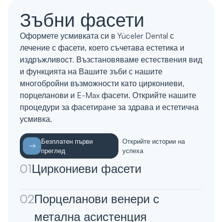
Зъбни фасети
Оформете усмивката си в Yüceler Dental с
лечение с фасети, което съчетава естетика и
издръжливост. Възстановяваме естествения вид
и функцията на Вашите зъби с нашите
многобройни възможности като циркониеви,
порцеланови и E-Max фасети. Открийте нашите
процедури за фасетиране за здрава и естетична
усмивка.
Безплатен първи
Открийте истории на
преглед
успеха
01
Циркониеви фасети
02
Порцеланови венери с
метална асистенция