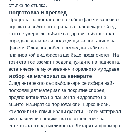
стъпка по стъпка:
Подготовка и преглед
Процесът на поставяне на зъбни фасети започва с
оценка на зъбите от страна на зъболекаря. След
като се увери, че зъбите са здрави, зъболекарят
определя дали те са подходящи за поставяне на
фасети. След подробен преглед на зъбите се
планира кой вид фасета ще бъде предпочетен. На
този етап се вземат предвид нуждите на пациента,
естетическите му очаквания и оралното му здраве.
Избор на материал за венерите
След интервюто със зъболекаря се избира най-
подходящият материал за покритие според
предпочитанията на пациента и здравето на
зъбите. Избират се порцеланови, циркониеви,
композитни и ламинирани фасети. Всеки материал
има различни предимства по отношение на
естетиката и издръжливостта. Лекарят информира