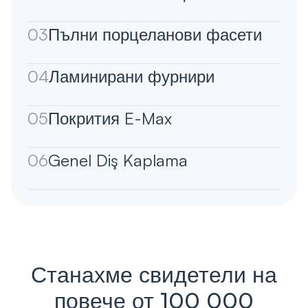
03
Пълни порцеланови фасети
04
Ламинирани фурнири
05
Покрития E-Max
06
Genel Diş Kaplama
Станахме свидетели на
повече от 100 000