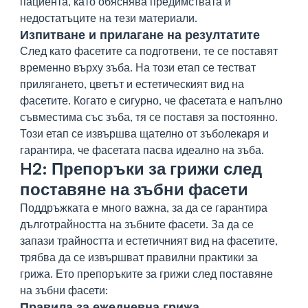
пациента, като обяснява предимствата и
недостатъците на тези материали.
Изпитване и прилагане на резултатите
След като фасетите са подготвени, те се поставят
временно върху зъба. На този етап се тестват
прилягането, цветът и естетическият вид на
фасетите. Когато е сигурно, че фасетата е напълно
съвместима със зъба, тя се поставя за постоянно.
Този етап се извършва щателно от зъболекаря и
гарантира, че фасетата пасва идеално на зъба.
H2: Препоръки за грижи след
поставяне на зъбни фасети
Поддръжката е много важна, за да се гарантира
дълготрайността на зъбните фасети. За да се
запази трайността и естетичният вид на фасетите,
трябва да се извършват правилни практики за
грижа. Ето препоръките за грижи след поставяне
на зъбни фасети:
Правила за ежедневна грижа