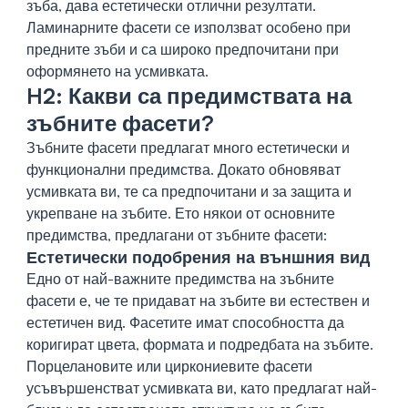
зъба, дава естетически отлични резултати.
Ламинарните фасети се използват особено при
предните зъби и са широко предпочитани при
оформянето на усмивката.
H2: Какви са предимствата на
зъбните фасети?
Зъбните фасети предлагат много естетически и
функционални предимства. Докато обновяват
усмивката ви, те са предпочитани и за защита и
укрепване на зъбите. Ето някои от основните
предимства, предлагани от зъбните фасети:
Естетически подобрения на външния вид
Едно от най-важните предимства на зъбните
фасети е, че те придават на зъбите ви естествен и
естетичен вид. Фасетите имат способността да
коригират цвета, формата и подредбата на зъбите.
Порцелановите или циркониевите фасети
усъвършенстват усмивката ви, като предлагат най-