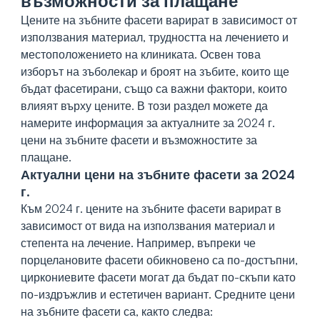
възможности за плащане
Цените на зъбните фасети варират в зависимост от
използвания материал, трудността на лечението и
местоположението на клиниката. Освен това
изборът на зъболекар и броят на зъбите, които ще
бъдат фасетирани, също са важни фактори, които
влияят върху цените. В този раздел можете да
намерите информация за актуалните за 2024 г.
цени на зъбните фасети и възможностите за
плащане.
Актуални цени на зъбните фасети за 2024
г.
Към 2024 г. цените на зъбните фасети варират в
зависимост от вида на използвания материал и
степента на лечение. Например, въпреки че
порцелановите фасети обикновено са по-достъпни,
циркониевите фасети могат да бъдат по-скъпи като
по-издръжлив и естетичен вариант. Средните цени
на зъбните фасети са, както следва: