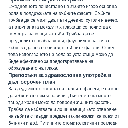
Ежедневното почистване на зъбите играе основна
роля в поддръжката на зъбните фасети. Зъбите
трябва да се мият два пъти дневно, сутрин и вечер,
а натрупаната между тях плака да се почиства с
помощта на конци за зъби. Трябва да се
предпочитат неабразивни, флуоридни пасти за
зъби, за да не се повредят зъбните фасети. Освен
това използването на вода за уста също може да
бъде ефективно за предотвратяване на
образуването на плака.
Препоръки за здравословна употреба в
дългосрочен план
За да удължите живота на зъбните фасети, е важно
да избягвате някои навици. Дъвченето на много
твърди храни може да повреди зъбните фасети.
Трябва да избягвате и лоши навици като отваряне
на зъбите с твърди предмети (химикалки, капачки от
бутилки и др.). Рутинните стоматологични прегледи