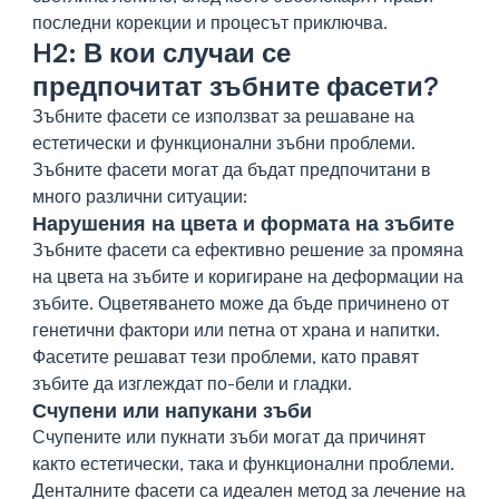
последни корекции и процесът приключва.
H2: В кои случаи се
предпочитат зъбните фасети?
Зъбните фасети се използват за решаване на
естетически и функционални зъбни проблеми.
Зъбните фасети могат да бъдат предпочитани в
много различни ситуации:
Нарушения на цвета и формата на зъбите
Зъбните фасети са ефективно решение за промяна
на цвета на зъбите и коригиране на деформации на
зъбите. Оцветяването може да бъде причинено от
генетични фактори или петна от храна и напитки.
Фасетите решават тези проблеми, като правят
зъбите да изглеждат по-бели и гладки.
Счупени или напукани зъби
Счупените или пукнати зъби могат да причинят
както естетически, така и функционални проблеми.
Денталните фасети са идеален метод за лечение на